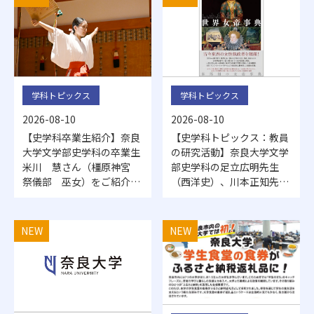
学科トピックス
学科トピックス
2026-08-10
2026-08-10
【史学科卒業生紹介】奈良
【史学科トピックス：教員
大学文学部史学科の卒業生
の研究活動】奈良大学文学
米川 慧さん（橿原神宮
部史学科の足立広明先生
祭儀部 巫女）をご紹介し
（西洋史）、川本正知先生
ます。
（東洋史、元教授）も執筆
された義江明子・氣賀澤保
規・井野瀬久美惠編『世界
NEW
NEW
女帝事典』（勉誠社）が刊
行されました。