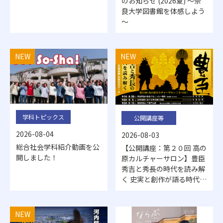
のお知らせ (2026夏) ～奈
良大学図書館を体感しよう
～
NEW
NEW
学科トピックス
公開講座等
2026-08-04
2026-08-03
総合社会学科紹介動画を公
【公開講座：第２０回 高の
開しました！
原カルチャーサロン】豊臣
秀吉と秀長の時代を読み解
く 史実と創作が語る時代の
深層（全３回、要申込：８
月１５日（土）締切）
NEW