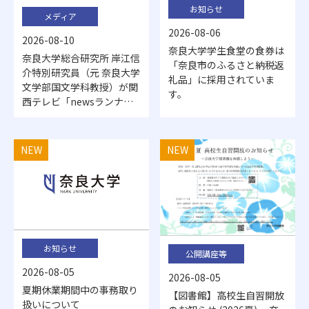
お知らせ
メディア
2026-08-06
2026-08-10
奈良大学学生食堂の食券は
奈良大学総合研究所 岸江信
「奈良市のふるさと納税返
介特別研究員（元 奈良大学
礼品」に採用されていま
文学部国文学科教授）が関
す。
西テレビ「newsランナ
ー」に出演しました
NEW
NEW
お知らせ
公開講座等
2026-08-05
2026-08-05
夏期休業期間中の事務取り
【図書館】高校生自習開放
扱いについて