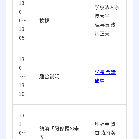
13:
学校法人奈
0
良大学
0〜
挨拶
理事長 浅
13:
川正美
05
13:
0
学長 今津
5〜
趣旨説明
節生
13:
10
13:
1
興福寺 貫
講演「阿修羅の来
0〜
首 森谷英
歴」