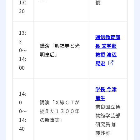
13:
俊
30
13:
通信教育部
3
講演「
興福寺と光
長 文学部
0〜
明皇后」
教授 渡辺
14:
晃宏
00
学長 今津
14:
節生
0
講演「
Ｘ線ＣＴが
奈良国立博
0〜
捉えた１３００年
物館学芸部
14:
の新事実」
研究員 加
40
藤沙弥