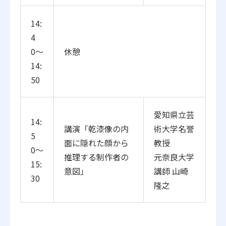
14:
4
0〜
休憩
14:
50
愛知県立芸
14:
講演「
乾漆像の内
術大学名誉
5
面に隠れた顔から
教授
0〜
推理する制作者の
元奈良大学
15:
意図」
講師 山崎
30
隆之