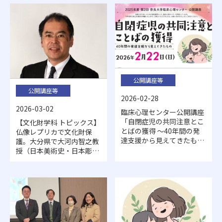
公開講座等
公開講座等
2026-02-28
2026-03-02
臨床心理センター公開講座
「自閉症児の共同注意とこ
【文化財学科 トピックス】
とばの獲得 ～40年間の発
仏像レプリカで文化財保
達支援から見えてきたもの
護。大分県で大河内智之教
～」を開催しました
授（日本美術史・日本彫刻
史・文化財防犯）が仏像盗
難対策について講演しまし
た。