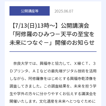
附属施設
2025.06.07
公開講座等
【7/13(日)13時～】公開講演会
「阿修羅のひみつ－天平の至宝を
未来につなぐ－」開催のお知らせ
受験生の方へ
在学生の方へ
奈良大学では、興福寺と協力して、Ｘ線ＣＴ、３
卒業生の方へ
一般・企業の方
Ｄプリンタ、ＡＩなどの最先端デジタル技術を活用
しながら、阿修羅像をはじめとする興福寺乾漆像を
地歴甲子園
法人本部
調査してきました。この調査結果を、未来を担う学
生や学外の方々に分かりやすくお伝えする講演会を
開催いたします。文化遺産を未来へとつなぐために