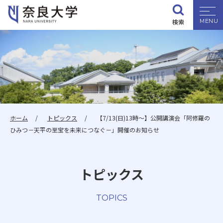
検索
大学紹介
学部・大学院
入試情報
ホーム
トピックス
【7/13(日)13時～】公開講演会「阿修羅の
ひみつ－天平の至宝を未来につなぐ－」開催のお知らせ
学生生活
トピックス
就職・資格
TOPICS
研究・地域連携