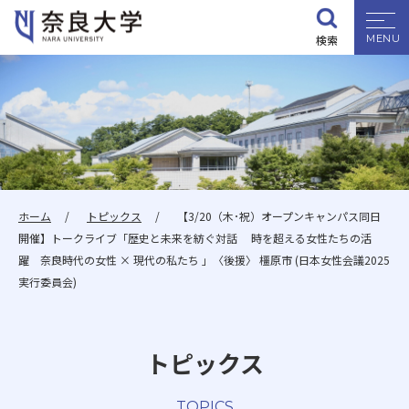
検索
大学紹介
学部・大学院
入試情報
ホーム
トピックス
【3/20（木･祝）オープンキャンパス同日
開催】トークライブ「歴史と未来を紡ぐ対話 時を超える女性たちの活
学生生活
躍 奈良時代の女性 × 現代の私たち 」〈後援〉 橿原市 (日本女性会議2025
実行委員会)
就職・資格
トピックス
研究・地域連携
TOPICS