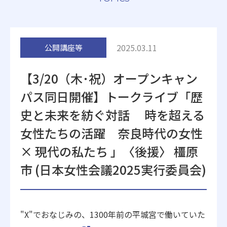
附属施設
2025.03.11
公開講座等
【3/20（木･祝）オープンキャン
パス同日開催】トークライブ「歴
受験生の方へ
在学生の方へ
史と未来を紡ぐ対話 時を超える
女性たちの活躍 奈良時代の女性
卒業生の方へ
一般・企業の方
× 現代の私たち 」〈後援〉 橿原
市 (日本女性会議2025実行委員会)
地歴甲子園
法人本部
"X"でおなじみの、1300年前の平城宮で働いていた