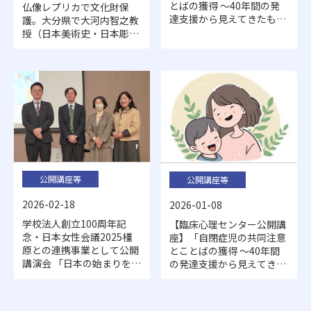
とばの獲得 ～40年間の発
仏像レプリカで文化財保
達支援から見えてきたもの
護。大分県で大河内智之教
～」を開催しました
授（日本美術史・日本彫刻
史・文化財防犯）が仏像盗
難対策について講演しまし
た。
公開講座等
公開講座等
2026-02-18
2026-01-08
学校法人創立100周年記
【臨床心理センター公開講
念・日本女性会議2025橿
座】「自閉症児の共同注意
原との連携事業として公開
とことばの獲得 ～40年間
講演会 「日本の始まりを生
の発達支援から見えてきた
きた女性たちから現代女性
もの～」開催のお知らせ
へのメッセージ」を開催し
ました