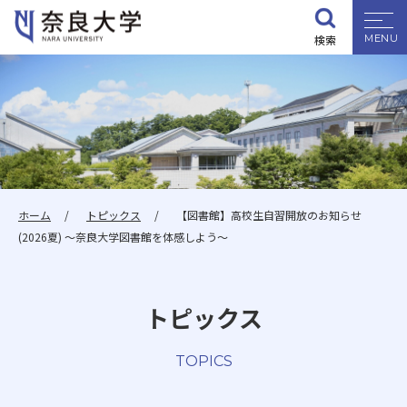
検索
大学紹介
学部・大学院
入試情報
ホーム
トピックス
【図書館】高校生自習開放のお知らせ
(2026夏) ～奈良大学図書館を体感しよう～
学生生活
トピックス
就職・資格
TOPICS
研究・地域連携