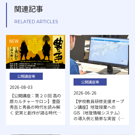
関連記事
RELATED ARTICLES
NEW
公開講座等
公開講座等
2026-08-03
2026-06-26
【公開講座：第２０回 高の
【学校教員研修支援オープ
原カルチャーサロン】豊臣
ン講座】地理授業への
秀吉と秀長の時代を読み解
GIS（地理情報システム）
く 史実と創作が語る時代の
の導入例と簡単な実習（開
深層（全３回、要申込：８
催日：7/29・30、申込期
月１５日（土）締切）
日：7/22）