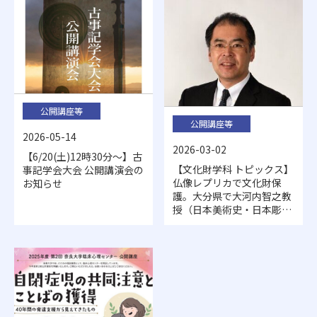
公開講座等
公開講座等
2026-05-14
2026-03-02
【6/20(土)12時30分～】古
【文化財学科 トピックス】
事記学会大会 公開講演会の
仏像レプリカで文化財保
お知らせ
護。大分県で大河内智之教
授（日本美術史・日本彫刻
史・文化財防犯）が仏像盗
難対策について講演しまし
た。