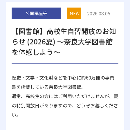
附属施設
2026.08.05
公開講座等
NEW
【図書館】高校生自習開放のお知
らせ (2026夏) ～奈良大学図書館
を体感しよう～
受験生の方へ
在学生の方へ
歴史・文学・文化財などを中心に約60万冊の専門
卒業生の方へ
一般・企業の方
書を所蔵している奈良大学図書館。
通常、高校生の方にはご利用いただけませんが、夏
地歴甲子園
法人本部
の特別開放日がありますので、どうぞお越しくださ
い。