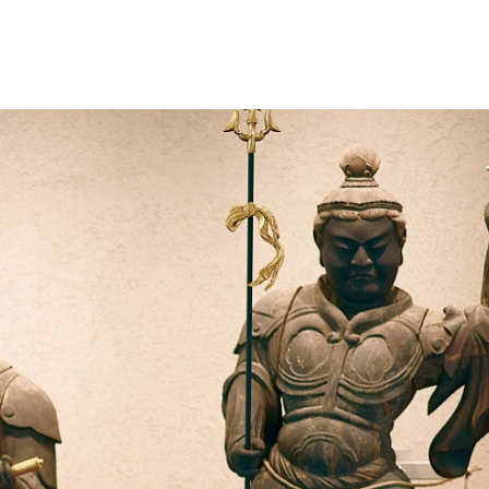
試情報
学生生活
就職・資格
財務情報・監査報告公開
寄附行為
役員報酬基準
役員名簿