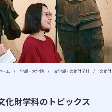
日本高等教育評価機構に
自己点検・自己評価
広報誌
高大連携・国際交流
ニュース・トピックス
ホーム
学部・大学院
文学部 - 文化財学科
文化財
卒業生の方へ
一般・企業の方
文化財学科のトピックス