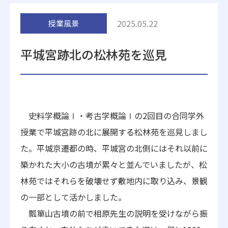
附属施設
2025.05.22
授業風景
平城宮跡北の松林苑を巡見
受験生の方へ
在学生の方へ
史料学概論Ⅰ・考古学概論Ⅰの2回目の合同学外
授業で平城宮跡の北に展開する松林苑を巡見しまし
卒業生の方へ
一般・企業の方
た。平城京遷都の時、平城宮の北側にはそれ以前に
築かれた大小の古墳が累々と並んでいましたが、松
地歴甲子園
法人本部
林苑ではそれらを破壊せず敷地内に取り込み、景観
の一部として活かしました。
瓢箪山古墳の前で相原先生の説明を受けながら振