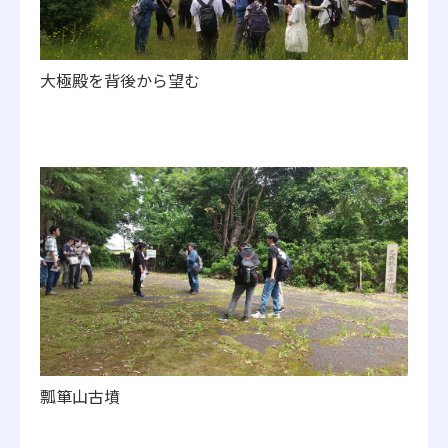
大極殿を背後から望む
瓢箪山古墳