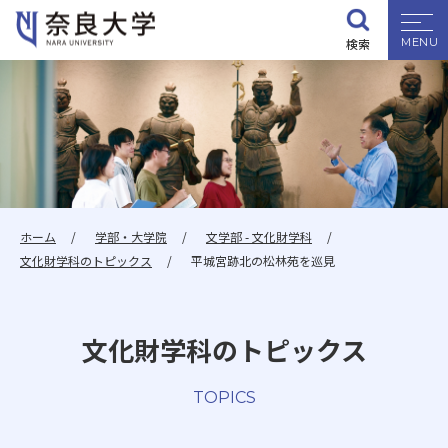
検索
大学紹介
学部・大学院
入試情報
ホーム
学部・大学院
文学部 - 文化財学科
文化財学科のトピックス
平城宮跡北の松林苑を巡見
学生生活
文化財学科のトピックス
就職・資格
TOPICS
研究・地域連携