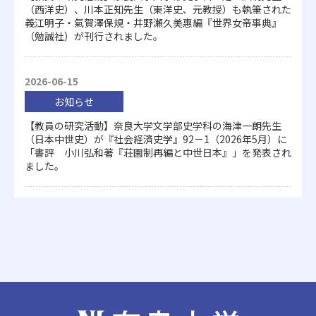
（西洋史）、川本正知先生（東洋史、元教授）も執筆された
義江明子・氣賀澤保規・井野瀬久美惠編『世界女帝事典』
（勉誠社）が刊行されました。
2026-06-15
お知らせ
【教員の研究活動】奈良大学文学部史学科の海津一朗先生
（日本中世史）が『社会経済史学』92－1（2026年5月）に
「書評 小川弘和著『荘園制再編と中世日本』」を発表され
ました。