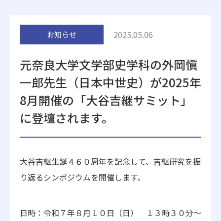
附属施設
2025.05.06
お知らせ
元奈良大学文学部史学科の外岡愼
一郎先生（日本中世史）が2025年
8月開催の「大谷吉継サミット」
受験生の方へ
在学生の方へ
に登壇されます。
卒業生の方へ
一般・企業の方
大谷吉継生誕４６０周年を記念して、吉継研究を振
地歴甲子園
法人本部
り返るシンポジウムを開催します。
日時：令和７年８月１０日（日） １３時３０分～