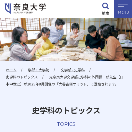
検索
大学紹介
学部・大学院
入試情報
ホーム
学部・大学院
文学部 - 史学科
史学科のトピックス
元奈良大学文学部史学科の外岡愼一郎先生（日
学生生活
本中世史）が2025年8月開催の「大谷吉継サミット」に登壇されます。
就職・資格
史学科のトピックス
研究・地域連携
TOPICS