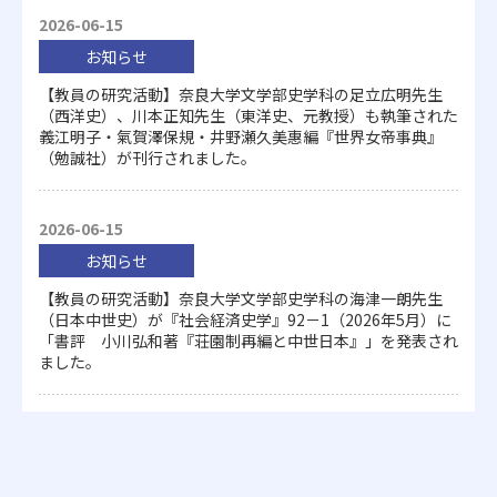
2026-06-15
お知らせ
【教員の研究活動】奈良大学文学部史学科の足立広明先生
（西洋史）、川本正知先生（東洋史、元教授）も執筆された
義江明子・氣賀澤保規・井野瀬久美惠編『世界女帝事典』
（勉誠社）が刊行されました。
2026-06-15
お知らせ
【教員の研究活動】奈良大学文学部史学科の海津一朗先生
（日本中世史）が『社会経済史学』92－1（2026年5月）に
「書評 小川弘和著『荘園制再編と中世日本』」を発表され
ました。