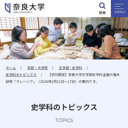
検索
大学紹介
学部・大学院
入試情報
ホーム
学部・大学院
文学部 - 史学科
史学科のトピックス
【学内限定】奈良大学文学部史学科主催の海外
学生生活
研修「マレーシア」（2026年2月11日～17日）の案内です。
就職・資格
史学科のトピックス
研究・地域連携
TOPICS