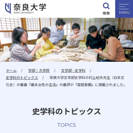
検索
大学紹介
学部・大学院
入試情報
ホーム
学部・大学院
文学部 - 史学科
史学科のトピックス
奈良大学文学部史学科の村上紀夫先生（日本文
学生生活
化史）の著書『幕末女性の生活』の書評が『産経新聞』に掲載されました。
就職・資格
史学科のトピックス
研究・地域連携
TOPICS