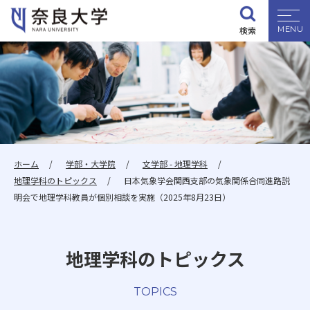
検索
大学紹介
学部・大学院
入試情報
ホーム
学部・大学院
文学部 - 地理学科
地理学科のトピックス
日本気象学会関西支部の気象関係合同進路説
学生生活
明会で地理学科教員が個別相談を実施（2025年8月23日）
就職・資格
地理学科のトピックス
研究・地域連携
TOPICS