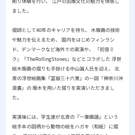
刷り体験を行い、 江戸の出版文化の魅力を体感し
ました。
摺師として40年のキャリアを持ち、 木版画の技術
や魅力を伝えるため、 国内をはじめフィンラン
ド、デンマークなど海外での実演や、 「初音ミ
ク」「TheRollingStones」などとコラボした 浮世
絵木版画の摺りも手掛ける中山誠人氏を迎え、 北
斎の浮世絵画集『冨嶽三十六景』の一図「神奈川沖
浪裏」の 版木を用いた摺りを実演いただきまし
た。
実演後には、学生達が北斎の『一筆画譜』という
絵手本の図柄から動物の絵をハガキ（和紙）に摺