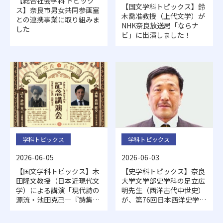
【総合社会学科 トピック
【国文学科トピックス】鈴
ス】奈良市男女共同参画室
木喬准教授（上代文学）が
との連携事業に取り組みま
NHK奈良放送局「ならナ
した
ビ」に出演しました！
学科トピックス
学科トピックス
2026-06-03
2026-06-05
【史学科トピックス】奈良
【国文学科トピックス】木
大学文学部史学科の足立広
田隆文教授（日本近現代文
明先生（西洋古代中世史）
学）による講演「現代詩の
が、第76回日本西洋史学会
源流・池田克己―『詩集』
大会（2026年5月16・17
から読み解く―」が開催さ
日：日本女子大学開催）で
れました