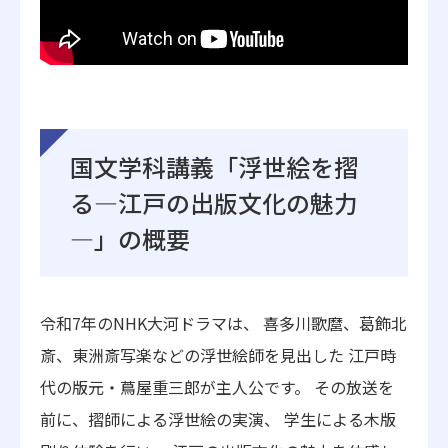
国文学科講義「浮世絵を摺
る―江戸の出版文化の魅力
―」の概要
令和7年のNHK大河ドラマは、 喜多川歌麿、葛飾北
斎、東洲斎写楽などの浮世絵師を見出した 江戸時
代の版元・蔦屋重三郎が主人公です。 その放送を
前に、摺師による浮世絵の実演、 学生による木版