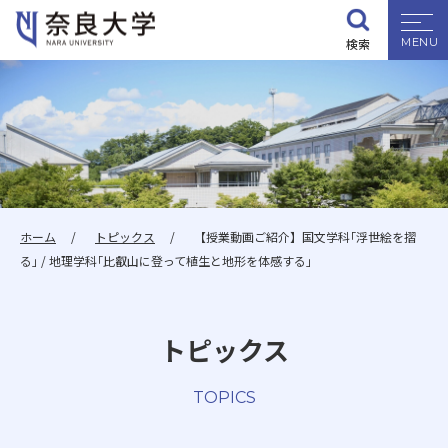
検索
大学紹介
学部・大学院
入試情報
ホーム
トピックス
【授業動画ご紹介】国文学科｢浮世絵を摺
る｣ / 地理学科｢比叡山に登って植生と地形を体感する｣
学生生活
トピックス
就職・資格
TOPICS
研究・地域連携