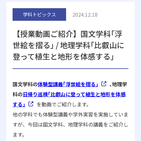
附属施設
2024.12.18
学科トピックス
【授業動画ご紹介】国文学科｢浮
世絵を摺る｣ / 地理学科｢比叡山に
登って植生と地形を体感する｣
受験生の方へ
在学生の方へ
国文学科の
体験型講義｢浮世絵を摺る｣
､地理学
卒業生の方へ
一般・企業の方
科の
日帰り巡検｢比叡山に登って植生と地形を体感
する｣
を動画でご紹介します。
地歴甲子園
法人本部
他の学科でも体験型講義や学外実習を実施していま
すが、今回は国文学科、地理学科の講義をご紹介し
ます。