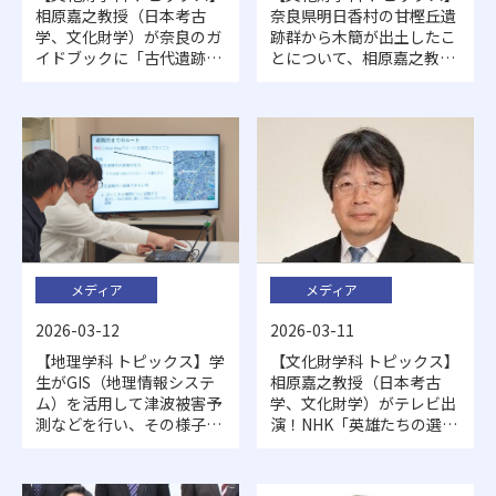
相原嘉之教授（日本考古
奈良県明日香村の甘樫丘遺
学、文化財学）が奈良のガ
跡群から木簡が出土したこ
イドブックに「古代遺跡マ
とについて、相原嘉之教授
スター」として登場！
のコメントがニュースサイ
ト等で紹介されました！
メディア
メディア
2026-03-11
2026-03-12
【文化財学科 トピックス】
【地理学科 トピックス】学
相原嘉之教授（日本考古
生がGIS（地理情報システ
学、文化財学）がテレビ出
ム）を活用して津波被害予
演！NHK「英雄たちの選
測などを行い、その様子が
択」で、今回のテーマは推
NHKで特集されました
古天皇です。