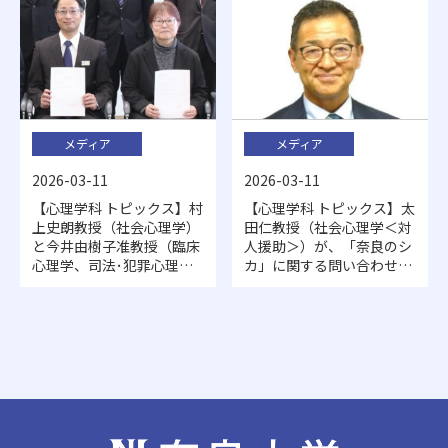
メディア
メディア
2026-03-11
2026-03-11
【心理学科 トピックス】村
【心理学科 トピックス】太
上史朗教授（社会心理学）
田仁教授（社会心理学＜対
と今井由樹子准教授（臨床
人援助＞）が、「奈良のシ
心理学、司法･犯罪心理
カ」に関する問い合わせ対
学）がメンバーの、奈良県
応について取材を受け、新
警察「奈良防犯心理研究
聞やWebサイトでコメント
会」が発足し、村上教授が
が紹介されました
座長に選出されました