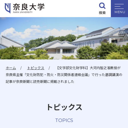
検索
大学紹介
学部・大学院
入試情報
ホーム
トピックス
【文学部文化財学科】大河内智之准教授が
奈良県主催「文化財防犯・防火・防災関係者連絡会議」で行った基調講演の
学生生活
記事が奈良新聞と読売新聞に掲載されました
就職・資格
トピックス
研究・地域連携
TOPICS