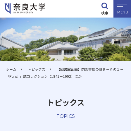
検索
大学紹介
学部・大学院
入試情報
ホーム
トピックス
【図書館企画】閉架書庫の世界－その１－
「Punch」誌コレクション（1841－1992）ほか
学生生活
トピックス
就職・資格
TOPICS
研究・地域連携