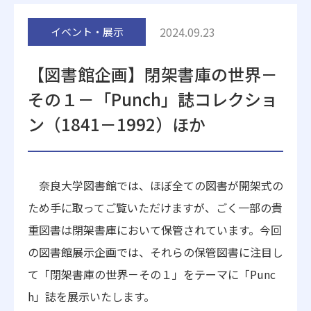
附属施設
2024.09.23
イベント・展示
【図書館企画】閉架書庫の世界－
その１－「Punch」誌コレクショ
ン（1841－1992）ほか
受験生の方へ
在学生の方へ
奈良大学図書館では、ほぼ全ての図書が開架式の
卒業生の方へ
一般・企業の方
ため手に取ってご覧いただけますが、ごく一部の貴
重図書は閉架書庫において保管されています。今回
地歴甲子園
法人本部
の図書館展示企画では、それらの保管図書に注目し
て「閉架書庫の世界－その１」をテーマに「Punc
h」誌を展示いたします。