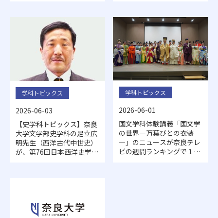
から読み解く―」が開催さ
れました
学科トピックス
学科トピックス
2026-06-01
2026-06-03
国文学科体験講義「国文学
【史学科トピックス】奈良
の世界―万葉びとの衣装
大学文学部史学科の足立広
―」のニュースが奈良テレ
明先生（西洋古代中世史）
ビの週間ランキングで１位
が、第76回日本西洋史学会
を獲得しました
大会（2026年5月16・17
日：日本女子大学開催）で
研究発表しました。