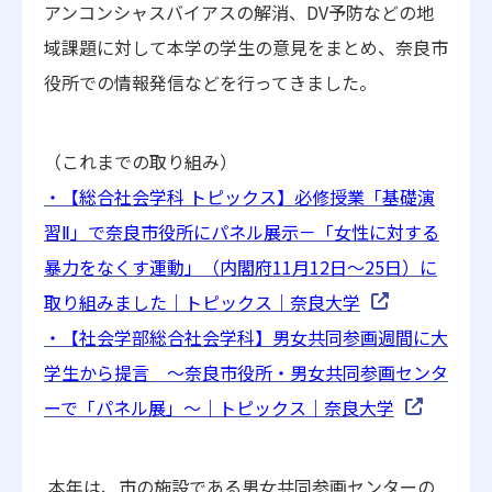
アンコンシャスバイアスの解消、
DV
予防などの地
域課題に対して本学の学生の意見をまとめ、奈良市
役所での情報発信などを行ってきました。
（これまでの取り組み）
・【総合社会学科
トピックス】必修授業「基礎演
習Ⅱ
」で奈良市役所にパネル展示－「女性に対する
暴力をなくす運動」（内閣府11
月12
日～25
日）に
取り組みました｜トピックス｜奈良大学
・【社会学部総合社会学科】男女共同参画週間に大
学生から提言 ～奈良市役所・男女共同参画センタ
ーで「パネル展」～｜トピックス｜奈良大学
本年は、市の施設である男女共同参画センターの