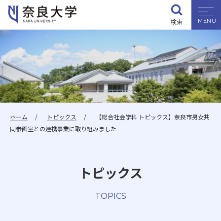
検索
大学紹介
学部・大学院
入試情報
ホーム
トピックス
【総合社会学科 トピックス】奈良市男女共
同参画室との連携事業に取り組みました
学生生活
トピックス
就職・資格
TOPICS
研究・地域連携