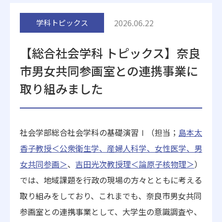
附属施設
2026.06.22
学科トピックス
【総合社会学科 トピックス】奈良
市男女共同参画室との連携事業に
取り組みました
受験生の方へ
在学生の方へ
社会学部総合社会学科の基礎演習Ⅰ（担当；
島本太
卒業生の方へ
一般・企業の方
香子教授＜公衆衛生学、産婦人科学、女性医学、男
女共同参画＞
、
吉田光次教授理＜論原子核物理＞
）
地歴甲子園
法人本部
では、地域課題を行政の現場の方々とともに考える
取り組みをしており、これまでも、奈良市男女共同
参画室との連携事業として、大学生の意識調査や、