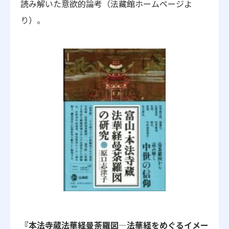
読み解いた意欲的論考（法藏館ホームページよ
り）。
『本法寺蔵法華経曼荼羅図―法華経をめぐるイメー