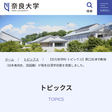
検索
大学紹介
学部・大学院
入試情報
ホーム
トピックス
【文化財学科 トピックス】原口志津子教授
（日本美術史、説話画）が坂本日深学術賞を受賞しました。
学生生活
トピックス
就職・資格
TOPICS
研究・地域連携