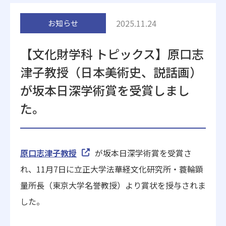
附属施設
2025.11.24
お知らせ
【文化財学科 トピックス】原口志
津子教授（日本美術史、説話画）
が坂本日深学術賞を受賞しまし
た。
受験生の方へ
在学生の方へ
卒業生の方へ
一般・企業の方
原口志津子教授
が坂本日深学術賞を受賞さ
れ、11月7日に立正大学法華経文化研究所・蓑輪顕
地歴甲子園
法人本部
量所長（東京大学名誉教授）より賞状を授与されま
した。