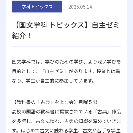
2025.05.14
学科トピックス
附属施設
【国文学科 トピックス】自主ゼミ
紹介！
国文学科では、学びのための学び、より深い学びを
受験生の方へ
在学生の方へ
目的として、「自主ゼミ」があります。授業とは異
なり、学生が自主的に参加しています。
卒業生の方へ
一般・企業の方
地歴甲子園
法人本部
【教科書の「古典」をよむ会】月曜５限
高校の国語の教科書に掲載されている「古典」作品
を多読し、古文に慣れ、古典の知識を深めていきま
す。はじめて古文に触れる学生、古文が苦手な学生