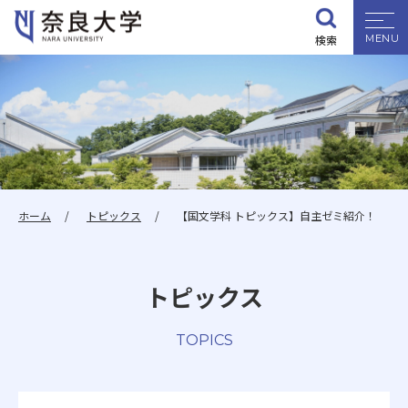
検索
大学紹介
学部・大学院
入試情報
ホーム
トピックス
【国文学科 トピックス】自主ゼミ紹介！
学生生活
トピックス
就職・資格
TOPICS
研究・地域連携