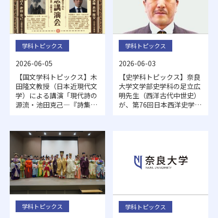
学科トピックス
学科トピックス
2026-06-03
2026-06-05
【史学科トピックス】奈良
【国文学科トピックス】木
大学文学部史学科の足立広
田隆文教授（日本近現代文
明先生（西洋古代中世史）
学）による講演「現代詩の
が、第76回日本西洋史学会
源流・池田克己―『詩集』
大会（2026年5月16・17
から読み解く―」が開催さ
日：日本女子大学開催）で
れました
研究発表しました。
学科トピックス
学科トピックス