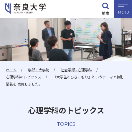
検索
大学紹介
学部・大学院
入試情報
ホーム
学部・大学院
社会学部 - 心理学科
心理学科のトピックス
『大学生とひきこもり』というテーマで特別
学生生活
講義を 実施しました。
就職・資格
心理学科のトピックス
研究・地域連携
TOPICS