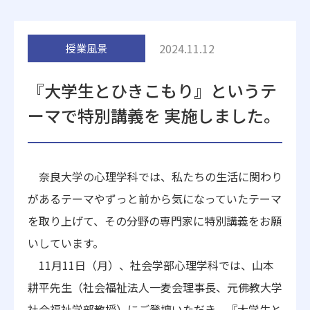
附属施設
2024.11.12
授業風景
『大学生とひきこもり』というテ
ーマで特別講義を 実施しました。
受験生の方へ
在学生の方へ
奈良大学の心理学科では、私たちの生活に関わり
卒業生の方へ
一般・企業の方
があるテーマやずっと前か
ら気になっていたテーマ
を取り上げて、その分野の専門家に特別講義をお願
地歴甲子園
法人本部
い
しています。
11月11日（月）、社会学部心理学科では、山本
耕平先生（社会福祉法人一麦
会理事長、元佛教大学
社会福祉学部教授）にご登壇いただき、『大学生と