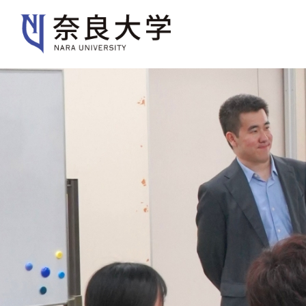
大学紹介
学部・大学院
入
大学紹介
大学案内
キャンパスガイド
歴史・沿革・本学の特色
規則・ポリシー