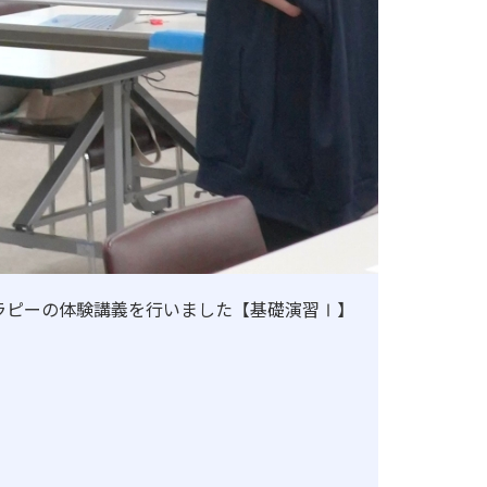
よる認証評価
ラピーの体験講義を行いました【基礎演習Ⅰ】
地歴甲子園
法人本部