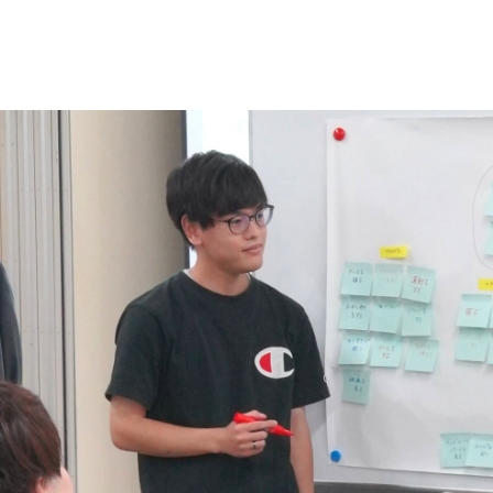
試情報
学生生活
就職・資格
財務情報・監査報告公開
寄附行為
役員報酬基準
役員名簿