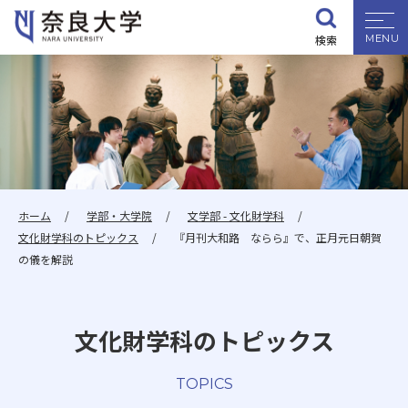
検索
大学紹介
学部・大学院
入試情報
ホーム
学部・大学院
文学部 - 文化財学科
文化財学科のトピックス
『月刊大和路 ならら』で、正月元日朝賀
学生生活
の儀を解説
就職・資格
文化財学科のトピックス
研究・地域連携
TOPICS