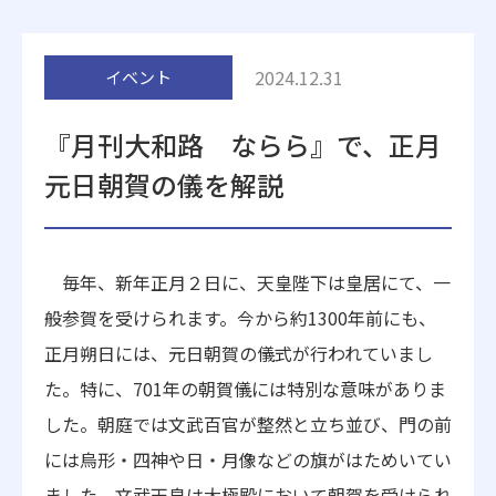
附属施設
2024.12.31
イベント
『月刊大和路 ならら』で、正月
元日朝賀の儀を解説
受験生の方へ
在学生の方へ
毎年、新年正月２日に、天皇陛下は皇居にて、一
卒業生の方へ
一般・企業の方
般参賀を受けられます。今から約1300年前にも、
正月朔日には、元日朝賀の儀式が行われていまし
地歴甲子園
法人本部
た。特に、701年の朝賀儀には特別な意味がありま
した。朝庭では文武百官が整然と立ち並び、門の前
には烏形・四神や日・月像などの旗がはためいてい
ました。文武天皇は大極殿において朝賀を受けられ