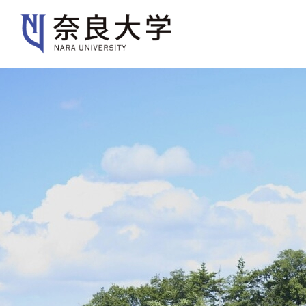
大学紹介
学部・大学院
入
大学紹介
大学案内
キャンパスガイド
歴史・沿革・本学の特色
規則・ポリシー