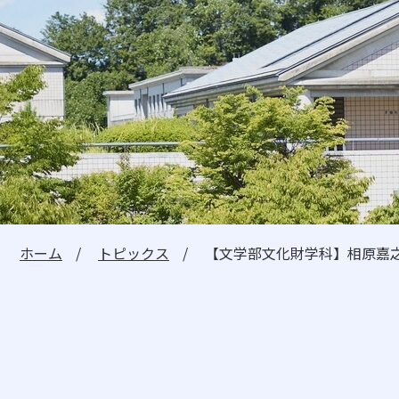
建学の精神・教学の理念
理事長メッセージ
学長メッセージ
教員紹介
教育情報の公開
教職課程の情報公開
ホーム
トピックス
【文学部文化財学科】相原嘉
受験生の方へ
在学生の方へ