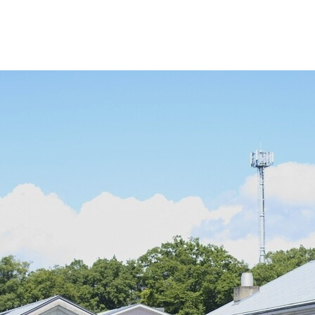
試情報
学生生活
就職・資格
財務情報・監査報告公開
寄附行為
役員報酬基準
役員名簿