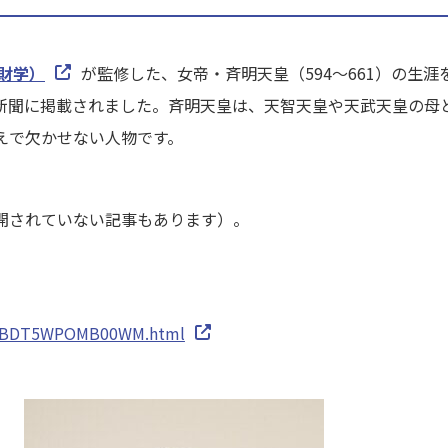
財学）
が監修した、女帝・斉明天皇（594～661）の生
朝日新聞に掲載されました。斉明天皇は、天智天皇や天武天皇の
えで欠かせない人物です。
開されていない記事もあります）。
W46BDT5WPOMB00WM.html