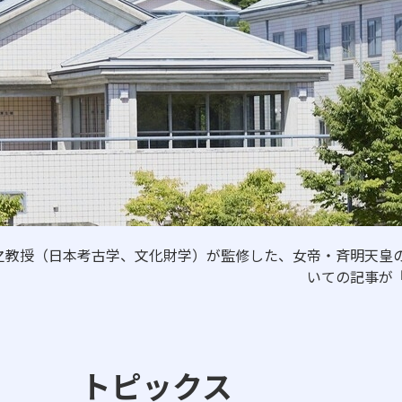
日本高等教育評価機構に
自己点検・自己評価
広報誌
高大連携・国際交流
ニュース・トピックス
之教授（日本考古学、文化財学）が監修した、女帝・斉明天皇
いての記事が
卒業生の方へ
一般・企業の方
トピックス