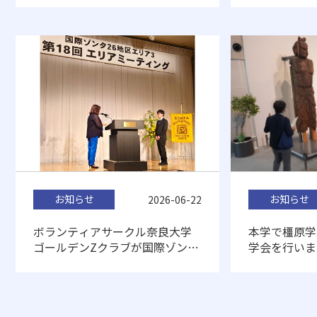
お知らせ
お知らせ
2026-06-22
本学で橿原学
ボランティアサークル奈良大学
学会を行いま
ゴールデンZクラブが国際ゾンタ
26地区（日本）から表彰されま
した