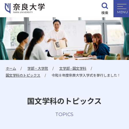
検索
大学紹介
学部・大学院
入試情報
ホーム
学部・大学院
文学部 - 国文学科
国文学科のトピックス
令和８年度奈良大学入学式を挙行しました！
学生生活
国文学科のトピックス
就職・資格
TOPICS
研究・地域連携