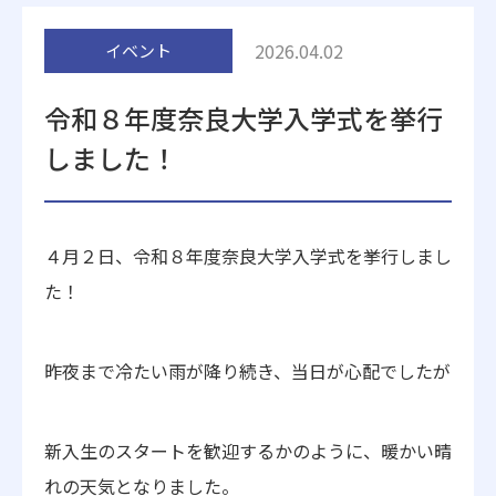
附属施設
2026.04.02
イベント
令和８年度奈良大学入学式を挙行
しました！
受験生の方へ
在学生の方へ
４月２日、令和８年度奈良大学入学式を挙行しまし
た！
卒業生の方へ
一般・企業の方
昨夜まで冷たい雨が降り続き、当日が心配でしたが
地歴甲子園
法人本部
新入生のスタートを歓迎するかのように、暖かい晴
れの天気となりました。