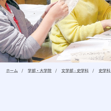
建学の精神・教学の理念
理事長メッセージ
学長メッセージ
教員紹介
教育情報の公開
教職課程の情報公開
ホーム
学部・大学院
文学部 - 史学科
史学科
受験生の方へ
在学生の方へ