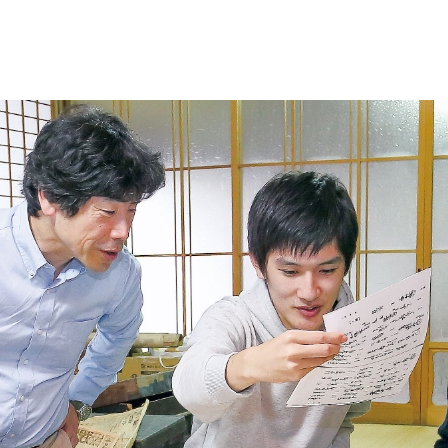
試情報
学生生活
就職・資格
財務情報・監査報告公開
寄附行為
役員報酬基準
役員名簿