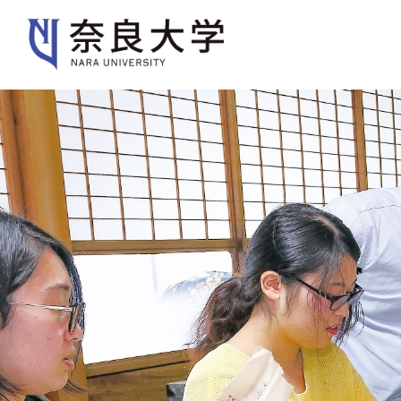
大学紹介
学部・大学院
入
大学紹介
大学案内
キャンパスガイド
歴史・沿革・本学の特色
規則・ポリシー