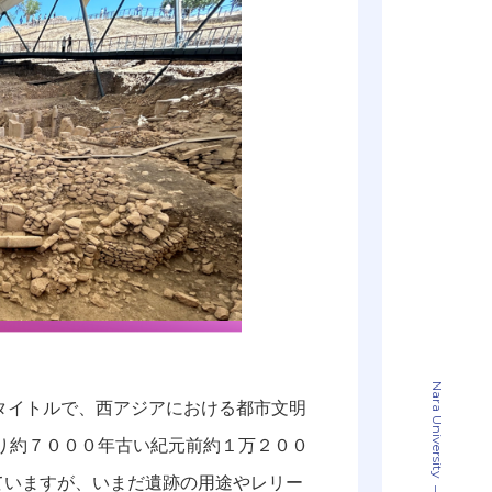
Nara University
タイトルで、西アジアにおける都市文明
り約７０００年古い紀元前約１万２００
ていますが、いまだ遺跡の用途やレリー