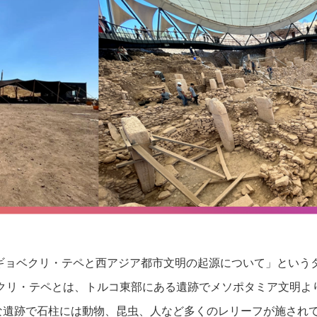
ギョベクリ・テペと西アジア都市文明の起源について」という
クリ・テペとは、トルコ東部にある遺跡でメソポタミア文明よ
な遺跡で石柱には動物、昆虫、人など多くのレリーフが施され