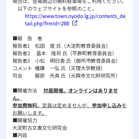
場合は、
会場周辺の無料駐車場をご利用ください。
以下のウェブサイトを参照のこと。
https://www.town.oyodo.lg.jp/
contents_de
tail.php?frmId=288
■報 告 者
報告者1 松田 度 氏（大淀町教育委員会）
報告者2 葛本 隆将
氏（平群町教育委員会）
報告者3 小松 明日香 氏（御所市教育委員会）
コメント 幡鎌 一弘
氏（天理大学教授）
司会 服部 光真
氏（元興寺文化財研究所）
■開催方法
対面開催。オンラインはありませ
ん。
参加費無料
。定員は定めませんが、
参加申し込み
を
お願いします。
■開催協力
大淀町古文書文化研究会
■内容