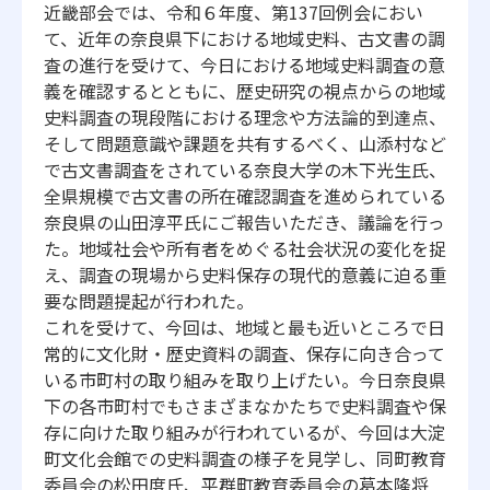
近畿部会では、令和６年度、第137回例会におい
て、
近年の奈良県下における地域史料、古文書の調
査の進行を受けて、
今日における地域史料調査の意
義を確認するとともに、
歴史研究の視点からの地域
史料調査の現段階における理念や方法論
的到達点、
そして問題意識や課題を共有するべく、
山添村など
で古文書調査をされている奈良大学の木下光生氏、
全県規模で古文書の所在確認調査を進められている
奈良県の山田淳
平氏にご報告いただき、議論を行っ
た。
地域社会や所有者をめぐる社会状況の変化を捉
え、
調査の現場から史料保存の現代的意義に迫る重
要な問題提起が行わ
れた。
これを受けて、今回は、地域と最も近いところで日
常的に文化財・
歴史資料の調査、
保存に向き合って
いる市町村の取り組みを取り上げたい。
今日奈良県
下の各市町村でもさまざまなかたちで史料調査や保
存に
向けた取り組みが行われているが、
今回は大淀
町文化会館での史料調査の様子を見学し、
同町教育
委員会の松田度氏、平群町教育委員会の葛本隆将