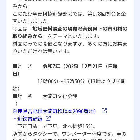
みから」
このたび全史料協近畿部会では、
第178回例会を企
画いたしました。
今回は「
地域史料調査の現段階――
奈良県下の市町村の
取り組みから
」をテーマといたします。
対面のみでの開催となりますが、
多くの方にお集ま
りいただければ幸いです。
■と き
令和7年（2025）12月21日（日曜
日）
13時00分～16時50分（13時より見学開
始）
■場 所 大淀町文化会館
（
奈良県吉野郡大淀町桧垣本2090番地）
・近鉄吉野線
「下市口駅」で下車。北へ徒歩15分。
駅前からタクシーで、ワンメーター程度です。車の