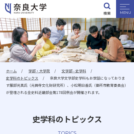
検索
大学紹介
学部・大学院
入試情報
ホーム
学部・大学院
文学部 - 史学科
史学科のトピックス
奈良大学文学部史学科もお世話になっておりま
学生生活
す服部光真氏（元興寺文化財研究所）、小松明日香氏（御所市教育委員会）
が登壇される全史料近畿部会第178回例会が開催されます。
就職・資格
史学科のトピックス
研究・地域連携
TOPICS