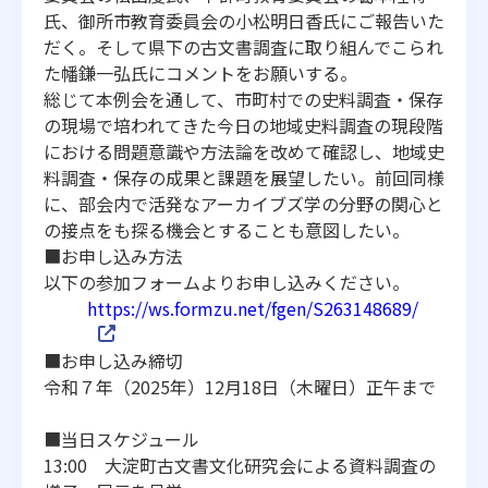
氏、
御所市教育委員会の小松明日香氏にご報告いた
だく。
そして県下の古文書調査に取り組んでこられ
た幡鎌一弘氏にコメン
トをお願いする。
総じて本例会を通して、市町村での史料調査・
保存
の現場で培われてきた今日の地域史料調査の現段階
における問
題意識や方法論を改めて確認し、地域史
料調査・
保存の成果と課題を展望したい。前回同様
に、
部会内で活発なアーカイブズ学の分野の関心と
の接点をも探る機会
とすることも意図したい。
■お申し込み方法
以下の参加フォームよりお申し込みください。
https://ws.formzu.net/fgen/
S263148689/
■お申し込み締切
令和７年（2025年）12月18日（木曜日）正午まで
■当日スケジュール
13:00 大淀町古文書文化研究会による資料調査の