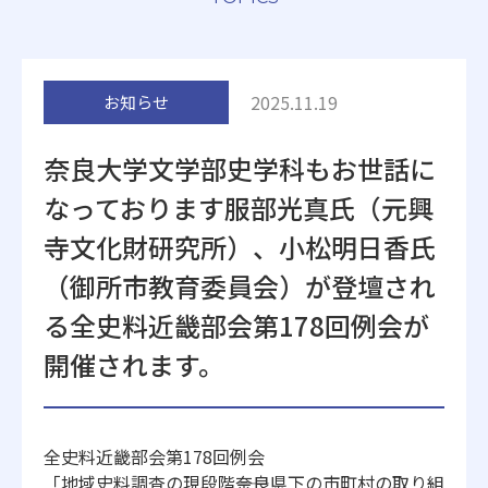
附属施設
2025.11.19
お知らせ
奈良大学文学部史学科もお世話に
なっております服部光真氏（元興
受験生の方へ
在学生の方へ
寺文化財研究所）、小松明日香氏
（御所市教育委員会）が登壇され
卒業生の方へ
一般・企業の方
る全史料近畿部会第178回例会が
開催されます。
地歴甲子園
法人本部
全史料近畿部会第178回例会
「地域史料調査の現段階――奈良県下の市町村の取り組