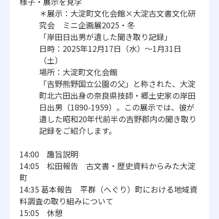
様子・展示を見学
＊展示：大淀町文化会館×大淀古文書文化研
究会 ミニ企画展2025・冬
「岸田日出男が遺した聞き取り記録」
日時：2025年12月17日（水）～1月31日
（土）
場所：大淀町文化会館
「吉野熊野国立公園の父」と称された、
大淀
町北六田出身の奈良県技師・郷土史家の岸田
日出男（
1890-1959）。この展示では、
彼が
遺した昭和20年代前半の吉野郡内の聞き取り
記録をご紹介し
ます。
14:00 趣旨説明
14:05 松田報告 古文書・歴史資料からみた大淀
町
14:35 葛本報告 平群（へぐり）町における地域資
料調査の取り組みについて
15:05 休憩