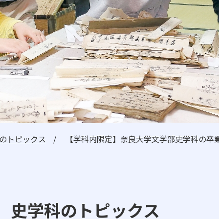
日本高等教育評価機構に
自己点検・自己評価
広報誌
高大連携・国際交流
ニュース・トピックス
のトピックス
【学科内限定】奈良大学文学部史学科の卒
卒業生の方へ
一般・企業の方
史学科のトピックス