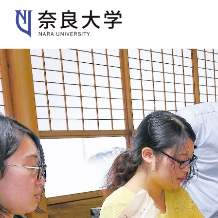
大学紹介
学部・大学院
入
大学紹介
大学案内
キャンパスガイド
歴史・沿革・本学の特色
規則・ポリシー