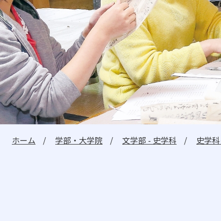
建学の精神・教学の理念
理事長メッセージ
学長メッセージ
教員紹介
教育情報の公開
教職課程の情報公開
ホーム
学部・大学院
文学部 - 史学科
史学科
受験生の方へ
在学生の方へ