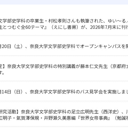
文学部史学科の卒業生・村松孝則さんも執筆された、ゆい～る
校生とつむぐ全60テーマ』（えにし書房）が、2026年7月末に
年6月20日（土）、奈良大学文学部史学科でオープンキャンパス
定】奈良大学文学部史学科の特別講義が藤本仁文先生（京都府立
す。
年6月14日（日）、奈良大学文学部史学科のバス見学会を実施しま
研究活動】奈良大学文学部史学科の足立広明先生（西洋史）、
江明子・氣賀澤保規・井野瀬久美惠編『世界女帝事典』（勉誠