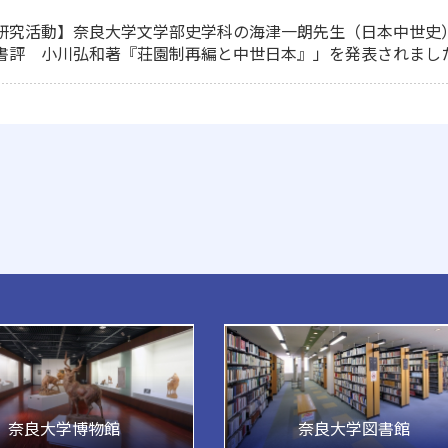
研究活動】奈良大学文学部史学科の海津一朗先生（日本中世史）が
書評 小川弘和著『荘園制再編と中世日本』」を発表されまし
奈良大学博物館
奈良大学図書館