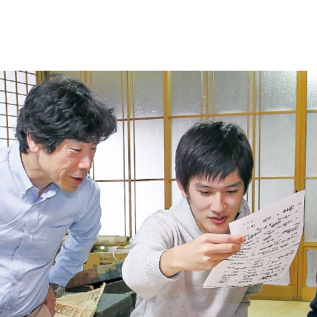
試情報
学生生活
就職・資格
財務情報・監査報告公開
寄附行為
役員報酬基準
役員名簿