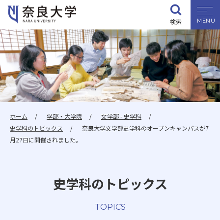
検索
大学紹介
学部・大学院
入試情報
ホーム
学部・大学院
文学部 - 史学科
史学科のトピックス
奈良大学文学部史学科のオープンキャンパスが7
学生生活
月27日に開催されました。
就職・資格
史学科のトピックス
研究・地域連携
TOPICS