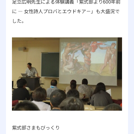
足立広明先生による体験講義「
紫式部より600年前
に ― 女性詩人プロバとエウドキア－」も大盛況で
した。
紫式部さまもびっくり