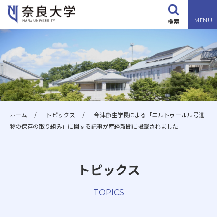
検索
大学紹介
学部・大学院
入試情報
ホーム
トピックス
今津節生学長による「エルトゥールル号遺
物の保存の取り組み」に関する記事が産経新聞に掲載されました
学生生活
トピックス
就職・資格
TOPICS
研究・地域連携