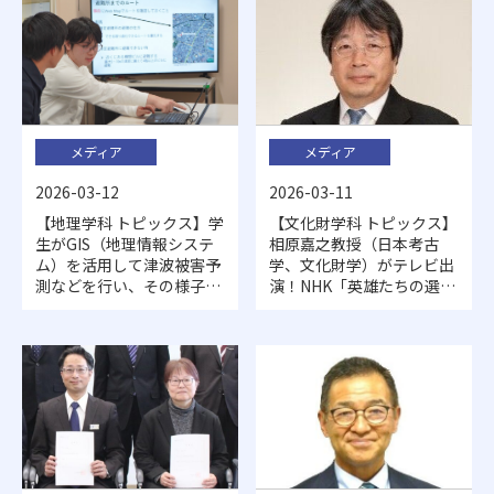
メディア
メディア
2026-03-11
2026-03-12
【文化財学科 トピックス】
【地理学科 トピックス】学
相原嘉之教授（日本考古
生がGIS（地理情報システ
学、文化財学）がテレビ出
ム）を活用して津波被害予
演！NHK「英雄たちの選
測などを行い、その様子が
択」で、今回のテーマは推
NHKで特集されました
古天皇です。