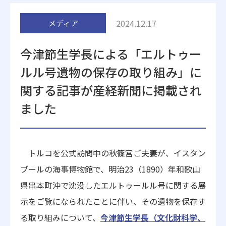
附属施設
2024.12.17
メディア
今津節生学長による「エルトゥー
ルル号遺物の保存の取り組み」に
関する記事が産経新聞に掲載され
ました
受験生の方へ
在学生の方へ
卒業生の方へ
一般・企業の方
トルコを公式訪問中の秋篠宮ご夫妻が、
イスタン
ブールの海事博物館で、明治23（1890）年和歌山
地歴甲子園
法人本部
県串本町沖で沈没した
エルトゥールル号に関する展
示をご覧になられたことに伴い、その遺物を保存す
る取り組みについて、
今津節生学長（文化財科学、