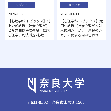
メディア
メディア
2026-03-11
2026-03-11
【心理学科 トピックス】村
【心理学科 トピックス】太
上史朗教授（社会心理学）
田仁教授（社会心理学＜対
と今井由樹子准教授（臨床
人援助＞）が、「奈良のシ
心理学、司法･犯罪心理
カ」に関する問い合わせ対
学）がメンバーの、奈良県
応について取材を受け、新
警察「奈良防犯心理研究
聞やWebサイトでコメント
会」が発足し、村上教授が
が紹介されました
座長に選出されました
〒631-8502 奈良市山陵町1500