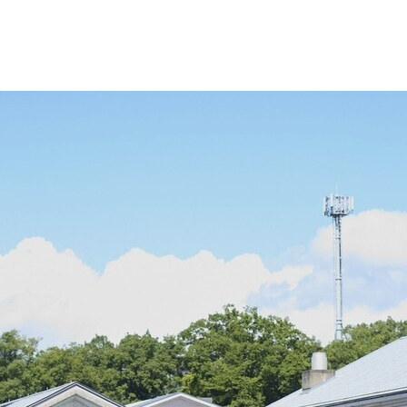
試情報
学生生活
就職・資格
財務情報・監査報告公開
寄附行為
役員報酬基準
役員名簿