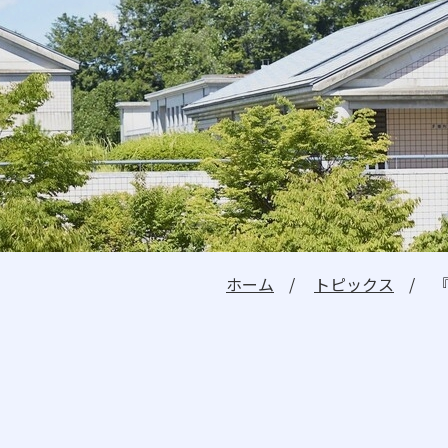
建学の精神・教学の理念
理事長メッセージ
学長メッセージ
教員紹介
教育情報の公開
教職課程の情報公開
ホーム
トピックス
受験生の方へ
在学生の方へ