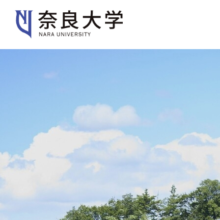
大学紹介
学部・大学院
入
大学紹介
大学案内
キャンパスガイド
歴史・沿革・本学の特色
規則・ポリシー