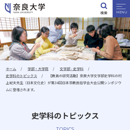
検索
大学紹介
学部・大学院
入試情報
ホーム
学部・大学院
文学部 - 史学科
史学科のトピックス
【教員の研究活動】奈良大学文学部史学科の村
学生生活
上紀夫先生（日本文化史）が第34回日本宗教民俗学会大会公開シンポジウ
ムに登壇されます。
就職・資格
史学科のトピックス
研究・地域連携
TOPICS