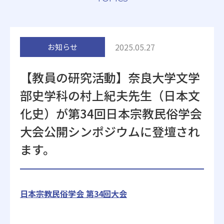
附属施設
2025.05.27
お知らせ
【教員の研究活動】奈良大学文学
部史学科の村上紀夫先生（日本文
受験生の方へ
在学生の方へ
化史）が第34回日本宗教民俗学会
大会公開シンポジウムに登壇され
卒業生の方へ
一般・企業の方
ます。
地歴甲子園
法人本部
日本宗教民俗学会 第34回大会