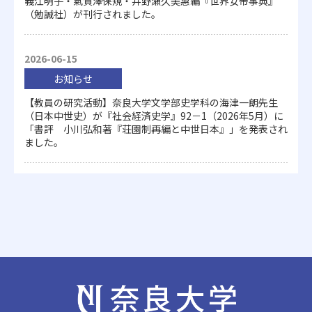
義江明子・氣賀澤保規・井野瀬久美惠編『世界女帝事典』
（勉誠社）が刊行されました。
2026-06-15
お知らせ
【教員の研究活動】奈良大学文学部史学科の海津一朗先生
（日本中世史）が『社会経済史学』92－1（2026年5月）に
「書評 小川弘和著『荘園制再編と中世日本』」を発表され
ました。