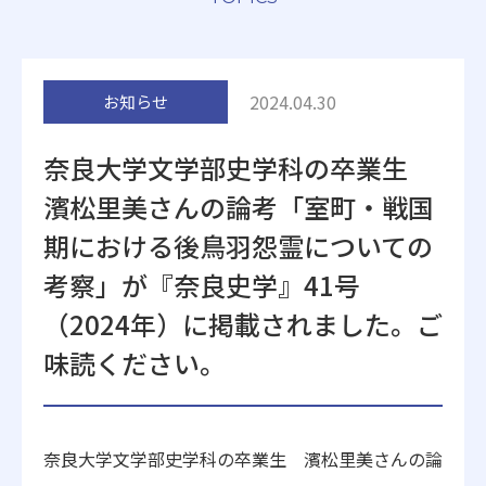
附属施設
2024.04.30
お知らせ
奈良大学文学部史学科の卒業生
濱松里美さんの論考「室町・戦国
受験生の方へ
在学生の方へ
期における後鳥羽怨霊についての
考察」が『奈良史学』41号
卒業生の方へ
一般・企業の方
（2024年）に掲載されました。ご
味読ください。
地歴甲子園
法人本部
奈良大学文学部史学科の卒業生 濱松里美さんの論