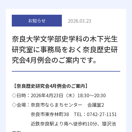
附属施設
2026.03.23
お知らせ
奈良大学文学部史学科の木下光生
研究室に事務局をおく奈良歴史研
究会4月例会のご案内です。
受験生の方へ
在学生の方へ
卒業生の方へ
一般・企業の方
【奈良歴史研究会4月例会のご案内】
◇日時：2026年4月23日（木）18:30～20:30
地歴甲子園
法人本部
◇会場：奈良市ならまちセンター 会議室2
奈良市東寺林町38 TEL：0742-27-1151
近鉄奈良駅より南へ徒歩約10分、猿沢池