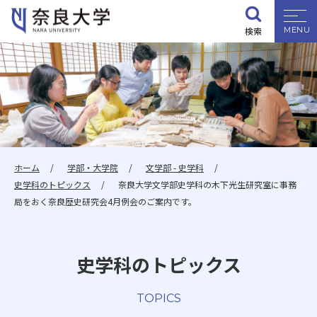
検索
大学紹介
学部・大学院
入試情報
ホーム
学部・大学院
文学部 - 史学科
史学科のトピックス
奈良大学文学部史学科の木下光生研究室に事務
学生生活
局をおく奈良歴史研究会4月例会のご案内です。
就職・資格
史学科のトピックス
研究・地域連携
TOPICS