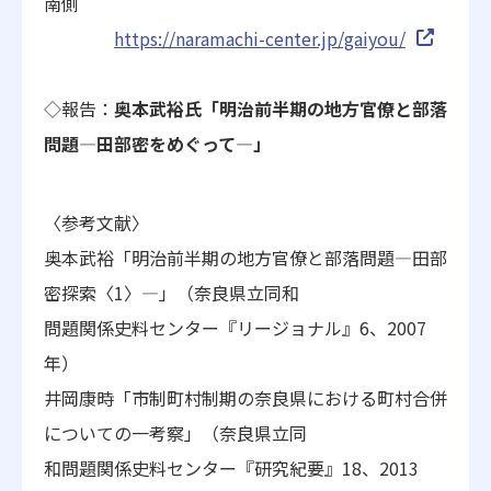
南側
https://naramachi-center.jp/ga
iyou/
◇報告：
奥本武裕氏「明治前半期の地方官僚と部落
問題―田部密をめぐって―」
〈参考文献〉
奥本武裕「明治前半期の地方官僚と部落問題―田部
密探索〈1〉―
」（奈良県立同和
問題関係史料センター『リージョナル』6、2007
年）
井岡康時「市制町村制期の奈良県における町村合併
についての一考
察」（奈良県立同
和問題関係史料センター『研究紀要』18、2013