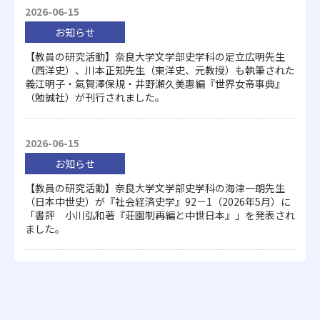
2026-06-15
お知らせ
【教員の研究活動】奈良大学文学部史学科の足立広明先生
（西洋史）、川本正知先生（東洋史、元教授）も執筆された
義江明子・氣賀澤保規・井野瀬久美惠編『世界女帝事典』
（勉誠社）が刊行されました。
2026-06-15
お知らせ
【教員の研究活動】奈良大学文学部史学科の海津一朗先生
（日本中世史）が『社会経済史学』92－1（2026年5月）に
「書評 小川弘和著『荘園制再編と中世日本』」を発表され
ました。